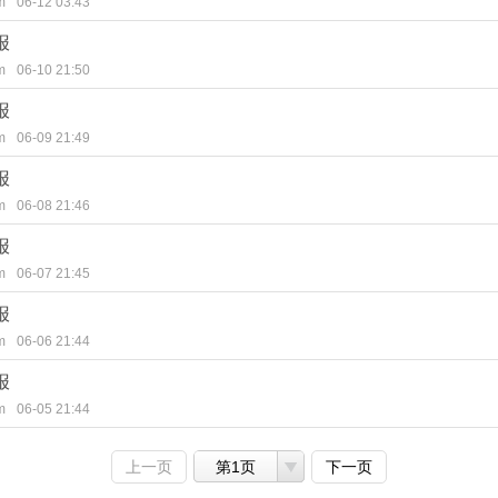
m
06-12 03:43
报
m
06-10 21:50
报
m
06-09 21:49
报
m
06-08 21:46
报
m
06-07 21:45
报
m
06-06 21:44
报
m
06-05 21:44
上一页
第1页
下一页