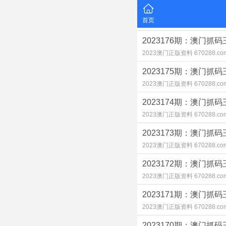
首页
2023176期：澳门抓码
2023澳门正版资料 670288.co
2023175期：澳门抓码
2023澳门正版资料 670288.co
2023174期：澳门抓码
2023澳门正版资料 670288.co
2023173期：澳门抓码
2023澳门正版资料 670288.co
2023172期：澳门抓码
2023澳门正版资料 670288.co
2023171期：澳门抓码
2023澳门正版资料 670288.co
2023170期：澳门抓码