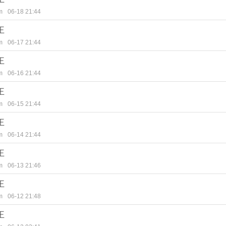
m
06-18 21:44
王
m
06-17 21:44
王
m
06-16 21:44
王
m
06-15 21:44
王
m
06-14 21:44
王
m
06-13 21:46
王
m
06-12 21:48
王