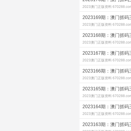
2023澳门正版资料 670288.co
2023169期：澳门抓码
2023澳门正版资料 670288.co
2023168期：澳门抓码
2023澳门正版资料 670288.co
2023167期：澳门抓码
2023澳门正版资料 670288.co
2023166期：澳门抓码
2023澳门正版资料 670288.co
2023165期：澳门抓码
2023澳门正版资料 670288.co
2023164期：澳门抓码
2023澳门正版资料 670288.co
2023163期：澳门抓码