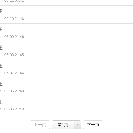
m
06-12 03:41
王
m
06-10 21:48
王
m
06-09 21:48
王
m
06-08 21:45
王
m
06-07 21:44
王
m
06-06 21:43
王
m
06-05 21:43
上一页
第1页
下一页