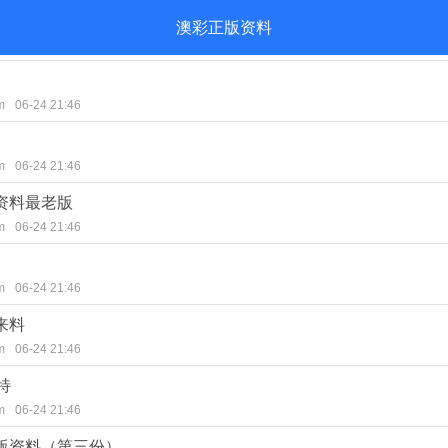
澳彩正版资料
m
06-24 21:46
m
06-24 21:46
合资料最老版
m
06-24 21:46
m
06-24 21:46
来料
m
06-24 21:46
特
m
06-24 21:46
正版资料（第三份）