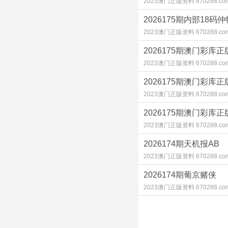
2023澳门正版资料 670288.co
2026175期内部18码仲
2023澳门正版资料 670288.co
2026175期澳门彩库正
2023澳门正版资料 670288.co
2026175期澳门彩库正
2023澳门正版资料 670288.co
2026175期澳门彩库正
2023澳门正版资料 670288.co
2026174期天机报AB
2023澳门正版资料 670288.co
2026174期葡京赌侠
2023澳门正版资料 670288.co