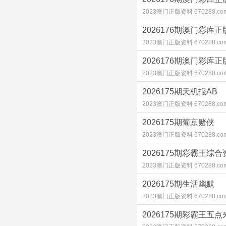
2023澳门正版资料 670288.co
2026176期澳门彩库
2023澳门正版资料 670288.co
2026176期澳门彩库
2023澳门正版资料 670288.co
2026175期天机报AB
2023澳门正版资料 670288.co
2026175期葡京赌侠
2023澳门正版资料 670288.co
2026175期彩霸王综
2023澳门正版资料 670288.co
2026175期生活幽默
2023澳门正版资料 670288.co
2026175期彩霸王五点