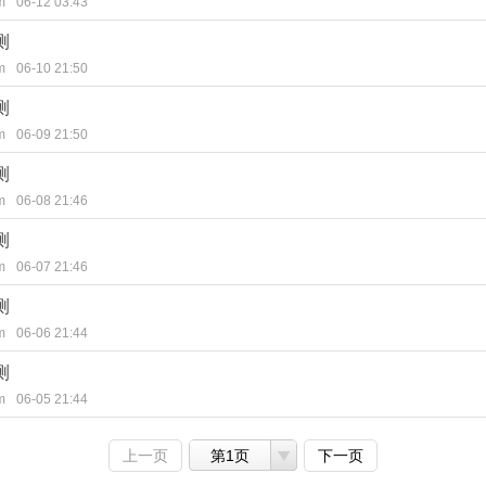
m
06-12 03:43
测
m
06-10 21:50
测
m
06-09 21:50
测
m
06-08 21:46
测
m
06-07 21:46
测
m
06-06 21:44
测
m
06-05 21:44
上一页
第1页
下一页