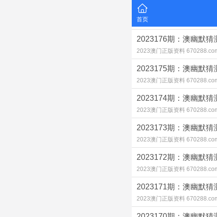
首页
2023176期：澳幽默猜
2023澳门正版资料 670288.co
2023175期：澳幽默猜
2023澳门正版资料 670288.co
2023174期：澳幽默猜
2023澳门正版资料 670288.co
2023173期：澳幽默猜
2023澳门正版资料 670288.co
2023172期：澳幽默猜
2023澳门正版资料 670288.co
2023171期：澳幽默猜
2023澳门正版资料 670288.co
2023170期：澳幽默猜