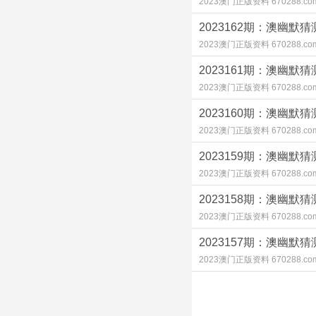
2023澳门正版资料 670288.co
2023162期：澳幽默猜
2023澳门正版资料 670288.co
2023161期：澳幽默猜
2023澳门正版资料 670288.co
2023160期：澳幽默猜
2023澳门正版资料 670288.co
2023159期：澳幽默猜
2023澳门正版资料 670288.co
2023158期：澳幽默猜
2023澳门正版资料 670288.co
2023157期：澳幽默猜
2023澳门正版资料 670288.co