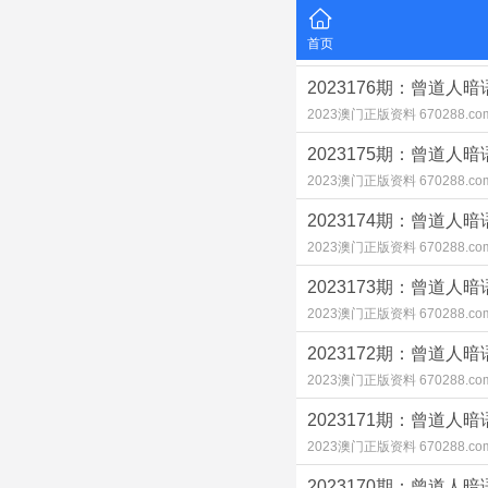
首页
2023176期：曾道人暗
2023澳门正版资料 670288.co
2023175期：曾道人暗
2023澳门正版资料 670288.co
2023174期：曾道人暗
2023澳门正版资料 670288.co
2023173期：曾道人暗
2023澳门正版资料 670288.co
2023172期：曾道人暗
2023澳门正版资料 670288.co
2023171期：曾道人暗
2023澳门正版资料 670288.co
2023170期：曾道人暗