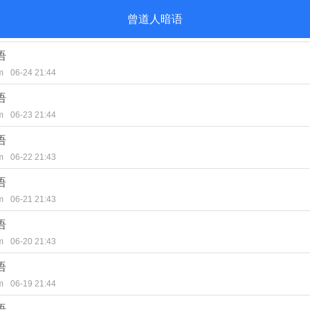
曾道人暗语
语
m
06-24 21:44
语
m
06-23 21:44
语
m
06-22 21:43
语
m
06-21 21:43
语
m
06-20 21:43
语
m
06-19 21:44
语