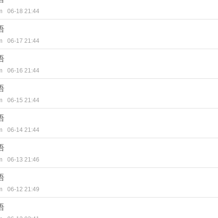
m
06-18 21:44
语
m
06-17 21:44
语
m
06-16 21:44
语
m
06-15 21:44
语
m
06-14 21:44
语
m
06-13 21:46
语
m
06-12 21:49
语