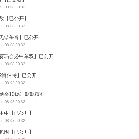
m
08-08 00:32
尾数【已公开】
m
08-08 00:32
创【无错杀肖】已公开
m
08-08 00:32
创【赛玛会必中单双】已公开
m
08-08 00:32
【2肖仲特】已公开
m
08-08 00:32
【绝杀10碼】期期精准
m
08-08 00:32
九不中【已公开】
m
08-07 00:32
大包围【已公开】