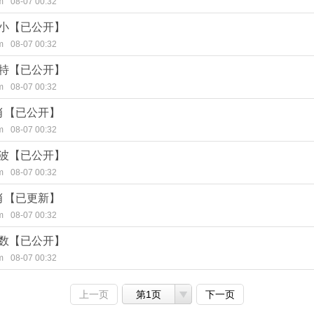
m
08-07 00:32
大小【已公开】
m
08-07 00:32
仲特【已公开】
m
08-07 00:32
3肖【已公开】
m
08-07 00:32
两波【已公开】
m
08-07 00:32
9肖【已更新】
m
08-07 00:32
尾数【已公开】
m
08-07 00:32
上一页
第1页
下一页