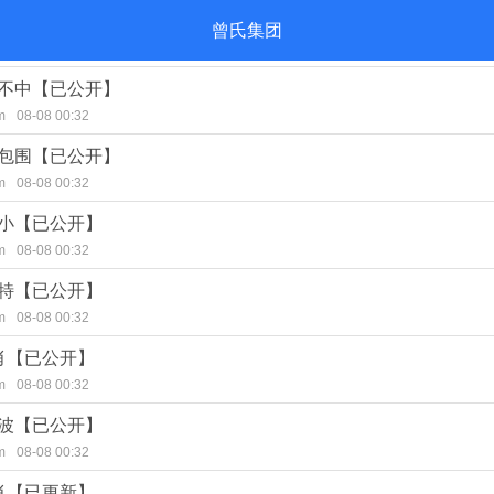
曾氏集团
九不中【已公开】
m
08-08 00:32
大包围【已公开】
m
08-08 00:32
大小【已公开】
m
08-08 00:32
仲特【已公开】
m
08-08 00:32
3肖【已公开】
m
08-08 00:32
两波【已公开】
m
08-08 00:32
9肖【已更新】