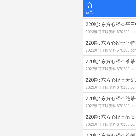
首页
220期: 东方心经☆平
2023澳门正版资料 670288.co
220期: 东方心经☆平
2023澳门正版资料 670288.co
220期: 东方心经☆准
2023澳门正版资料 670288.co
220期: 东方心经☆无
2023澳门正版资料 670288.co
220期: 东方心经☆绝
2023澳门正版资料 670288.co
220期: 东方心经☆品
2023澳门正版资料 670288.co
220期: 东方心经☆首