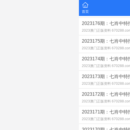
首页
2023176期：七肖中特
2023澳门正版资料 670288.co
2023175期：七肖中特
2023澳门正版资料 670288.co
2023174期：七肖中特
2023澳门正版资料 670288.co
2023173期：七肖中特
2023澳门正版资料 670288.co
2023172期：七肖中特
2023澳门正版资料 670288.co
2023171期：七肖中特
2023澳门正版资料 670288.co
2023170期：七肖中特