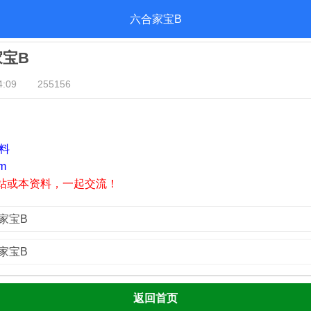
六合家宝B
家宝B
:09
255156
资料
m
站或本资料，一起交流！
家宝B
家宝B
返回首页