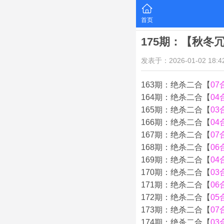
首页
175期：【秋冬
发表于：2026-01-02 18:42
163期：绝杀二合【
07
164期：绝杀二合【
04
165期：绝杀二合【
03
166期：绝杀二合【
04
167期：绝杀二合【
07
168期：绝杀二合【
06
169期：绝杀二合【
04
170期：绝杀二合【
03
171期：绝杀二合【
06
172期：绝杀二合【
05
173期：绝杀二合【
07
174期：绝杀二合【
03