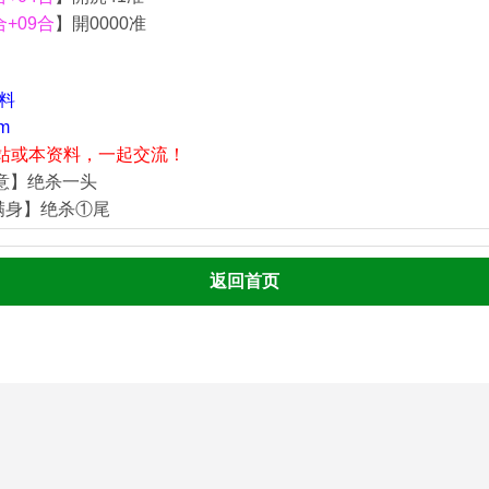
合+09合
】開0000准
资料
m
站或本资料，一起交流！
酒意】绝杀一头
满身】绝杀①尾
返回首页